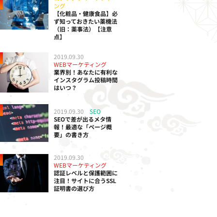
ング
【化粧品・健康食品】必
ず知っておきたい薬機法
（旧：薬事法）【注意
点】
2019.09.30
WEBマーケティング
業界別！あなたに有利な
インスタグラム投稿時間
はいつ？
2019.09.30
SEO
SEOで差が出るメタ情
報！最適な「ページ概
要」の書き方
2019.09.30
WEBマーケティング
認証レベルと保護範囲に
注目！サイトに合うSSL
証明書の選び方