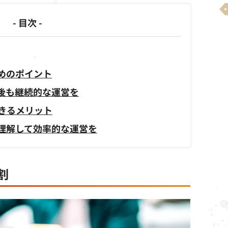
- 目次 -
めのポイント
後も継続的な運営を
きるメリット
理解して効率的な運営を
割