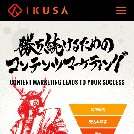
資料ダウンロード
お問い合わせ
03-5960-0193
サービス
導入事例
制作費用
ブログ
会社概要
コンテンツマーケティング
オウンドメディア制作
CONTENT MARKETING LEADS TO YOUR SUCCESS