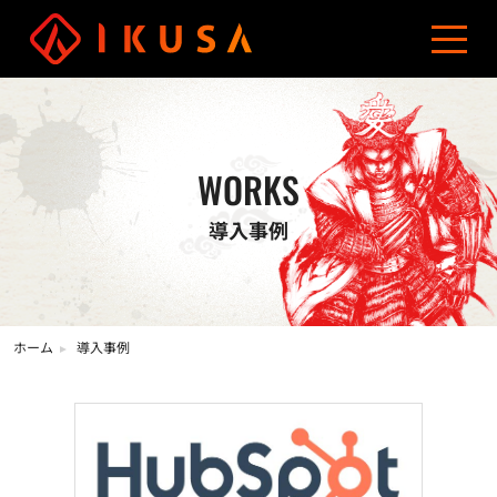
資料ダウンロード
お問い合わせ
03-5960-0193
サービス
導入事例
制作費用
ブログ
会社概要
コンテンツマーケティング
オウンドメディア制作
WORKS
導入事例
ホーム
導入事例