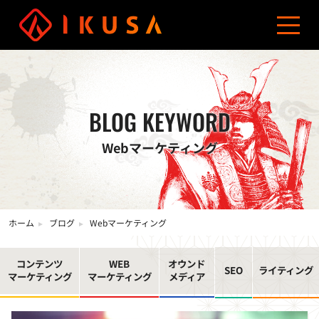
資料ダウンロード
お問い合わせ
03-5960-0193
サービス
導入事例
制作費用
ブログ
会社概要
コンテンツマーケティング
オウンドメディア制作
BLOG KEYWORD
Webマーケティング
ホーム
ブログ
Webマーケティング
コンテンツ
WEB
オウンド
SEO
ライティング
マーケティング
マーケティング
メディア