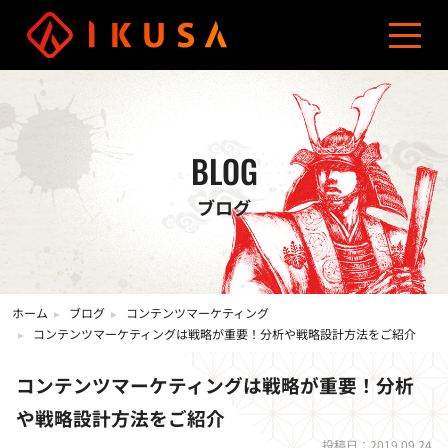
資料ダウンロード
お問い合わせ
03-5960-0193
サービス
導入事例
制作費用
ブログ
会社概要
コンテンツマーケティング
オウンドメディア制作
BLOG
ブログ
ホーム
ブログ
コンテンツマーケティング
コンテンツマーケティングは戦略が重要！分析や戦略設計方法をご紹介
コンテンツマーケティングは戦略が重要！分析
や戦略設計方法をご紹介
投稿日：2019.09.24