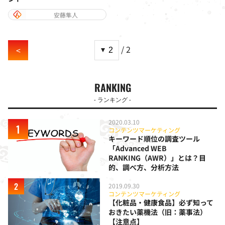
安藤隼人
/ 2
<
RANKING
- ランキング -
2020.03.10
コンテンツマーケティング
キーワード順位の調査ツール
「Advanced WEB
RANKING（AWR）」とは？目
的、調べ方、分析方法
2019.09.30
コンテンツマーケティング
【化粧品・健康食品】必ず知って
おきたい薬機法（旧：薬事法）
【注意点】